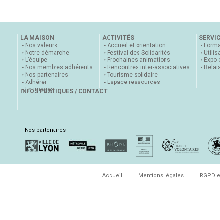
LA MAISON
ACTIVITÉS
SERVI
Nos valeurs
Accueil et orientation
Forma
Notre démarche
Festival des Solidarités
Utilis
L’équipe
Prochaines animations
Expo 
Nos membres adhérents
Rencontres inter-associatives
Relai
Nos partenaires
Tourisme solidaire
Adhérer
Espace ressources
En images
INFOS PRATIQUES / CONTACT
Nos partenaires
Accueil
Mentions légales
RGPD e