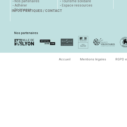
Nos partenaires
Tourisme solidaire
Adhérer
Espace ressources
En images
INFOS PRATIQUES / CONTACT
Nos partenaires
Accueil
Mentions légales
RGPD e