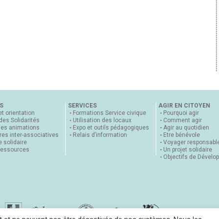
S
SERVICES
AGIR EN CITOYEN
et orientation
Formations Service civique
Pourquoi agir
 des Solidarités
Utilisation des locaux
Comment agir
nes animations
Expo et outils pédagogiques
Agir au quotidien
es inter-associatives
Relais d’information
Etre bénévole
 solidaire
Voyager responsabl
ressources
Un projet solidaire
Objectifs de Dévelo