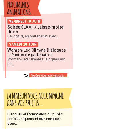
PROCHAINES
ANIMATIONS...
VENDREDI 19 JUIN
Soirée SLAM : « Laisse-moi te
dire »
Le CRADI, en partenariat avec...
SAMEDI 20 JUIN
Women-Led Climate Dialogues
: réunion de partenaires
Women-Led Climate Dialogues est
un...
Toutes nos animations...
LA MAISON VOUS ACCOMPAGNE
DANS VOS PROJETS…
L’accueil et l’orientation du public
se fait uniquement
sur rendez-
vous
.