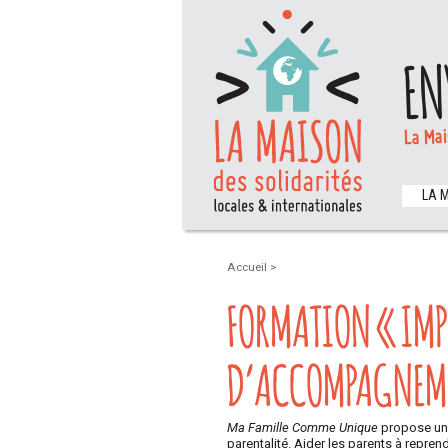
EN
La Mai
LA 
Accueil
>
FORMATION « IMP
D’ACCOMPAGNEMEN
Ma Famille Comme Unique
propose une
parentalité. Aider les parents à repren