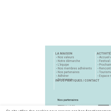
LA MAISON
ACTIVITÉ
Nos valeurs
Accueil 
Notre démarche
Festival
L’équipe
Prochai
Nos membres adhérents
Rencontr
Nos partenaires
Tourisme
Adhérer
Espace 
En images
INFOS PRATIQUES / CONTACT
Nos partenaires