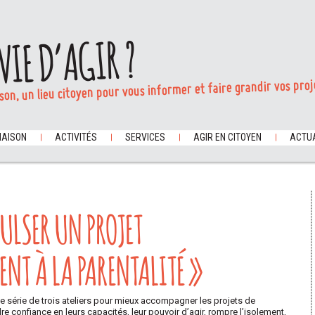
VIE D’AGIR ?
son, un lieu citoyen pour vous informer et faire grandir vos proj
MAISON
ACTIVITÉS
SERVICES
AGIR EN CITOYEN
ACTUA
ULSER UN PROJET
T À LA PARENTALITÉ »
 série de trois ateliers pour mieux accompagner les projets de
dre confiance en leurs capacités, leur pouvoir d’agir, rompre l’isolement,