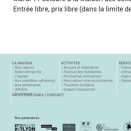
Entrée libre, prix libre (dans la limite 
LA MAISON
ACTIVITÉS
SERVI
Nos valeurs
Accueil et orientation
Forma
Notre démarche
Festival des Solidarités
Utilis
L’équipe
Prochaines animations
Expo 
Nos membres adhérents
Rencontres inter-associatives
Relai
Nos partenaires
Tourisme solidaire
Adhérer
Espace ressources
En images
INFOS PRATIQUES / CONTACT
Nos partenaires