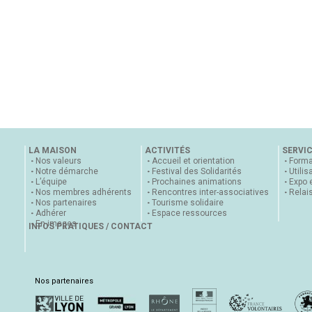
LA MAISON
ACTIVITÉS
SERVI
Nos valeurs
Accueil et orientation
Forma
Notre démarche
Festival des Solidarités
Utilis
L’équipe
Prochaines animations
Expo 
Nos membres adhérents
Rencontres inter-associatives
Relai
Nos partenaires
Tourisme solidaire
Adhérer
Espace ressources
En images
INFOS PRATIQUES / CONTACT
Nos partenaires