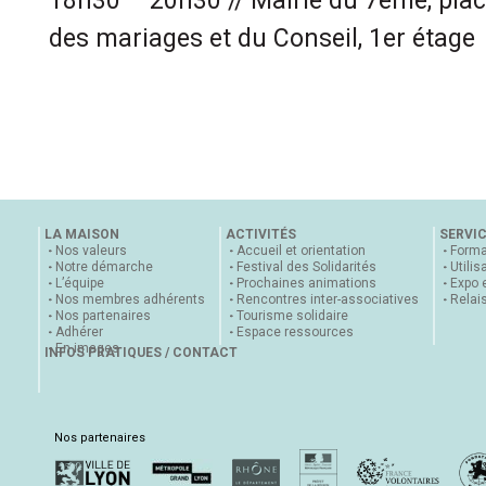
18h30 – 20h30 //
Mairie du 7ème, plac
des mariages et du Conseil, 1er étage
LA MAISON
ACTIVITÉS
SERVI
Nos valeurs
Accueil et orientation
Forma
Notre démarche
Festival des Solidarités
Utilis
L’équipe
Prochaines animations
Expo 
Nos membres adhérents
Rencontres inter-associatives
Relai
Nos partenaires
Tourisme solidaire
Adhérer
Espace ressources
En images
INFOS PRATIQUES / CONTACT
Nos partenaires