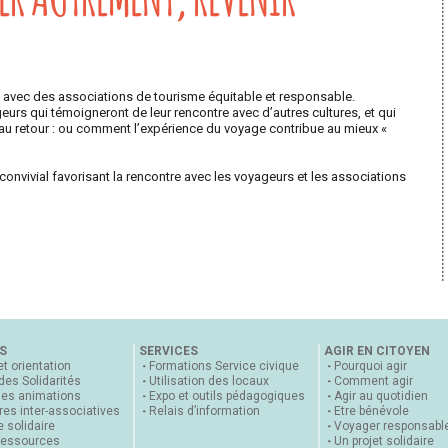
t avec des associations de tourisme équitable et responsable.
urs qui témoigneront de leur rencontre avec d’autres cultures, et qui
au retour : ou comment l’expérience du voyage contribue au mieux «
onvivial favorisant la rencontre avec les voyageurs et les associations
S
SERVICES
AGIR EN CITOYEN
et orientation
Formations Service civique
Pourquoi agir
 des Solidarités
Utilisation des locaux
Comment agir
nes animations
Expo et outils pédagogiques
Agir au quotidien
es inter-associatives
Relais d’information
Etre bénévole
 solidaire
Voyager responsabl
ressources
Un projet solidaire