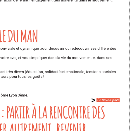
une façon générale, l’engagement des adhérents dans le mouvement.
LE DU MAN
conviviale et dynamique pour découvrir ou redécouvrir ses différentes
votre avis, et vous impliquer dans la vie du mouvement et dans ses
 très divers (éducation, solidarité internationale, tensions sociales
n aura pour tous les goûts !
ndôme Lyon 3ème.
En savoir plus
 PARTIR À LA RENCONTRE DES
ER AUTREMENT, REVENIR