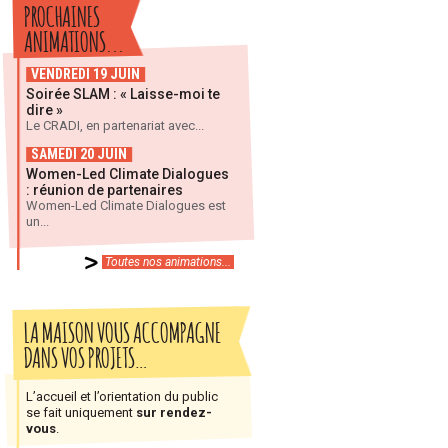
PROCHAINES
ANIMATIONS...
VENDREDI 19 JUIN
Soirée SLAM : « Laisse-moi te
dire »
Le CRADI, en partenariat avec...
SAMEDI 20 JUIN
Women-Led Climate Dialogues
: réunion de partenaires
Women-Led Climate Dialogues est
un...
Toutes nos animations...
LA MAISON VOUS ACCOMPAGNE
DANS VOS PROJETS…
L’accueil et l’orientation du public
se fait uniquement
sur rendez-
vous
.