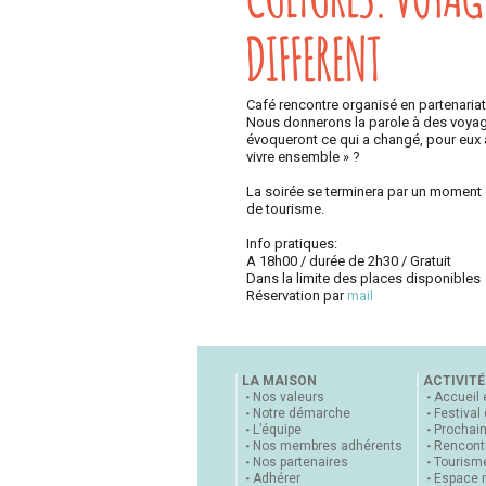
DIFFERENT
Café rencontre organisé en partenaria
Nous donnerons la parole à des voyage
évoqueront ce qui a changé, pour eux 
vivre ensemble » ?
La soirée se terminera par un moment c
de tourisme.
Info pratiques:
A 18h00 / durée de 2h30 / Gratuit
Dans la limite des places disponibles
Réservation par
mail
LA MAISON
ACTIVITÉ
Nos valeurs
Accueil 
Notre démarche
Festival
L’équipe
Prochai
Nos membres adhérents
Rencontr
Nos partenaires
Tourisme
Adhérer
Espace 