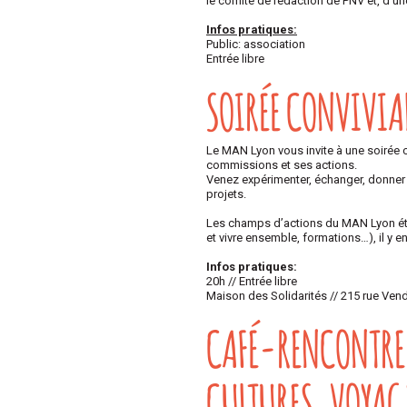
le comité de rédaction de PNV et, d’
Infos pratiques:
Public: association
Entrée libre
SOIRÉE CONVIVIA
Le MAN Lyon vous invite à une soirée 
commissions et ses actions.
Venez expérimenter, échanger, donner 
projets.
Les champs d’actions du MAN Lyon étant
et vivre ensemble, formations…), il y e
Infos pratiques:
20h // Entrée libre
Maison des Solidarités // 215 rue Ve
CAFÉ-RENCONTRE :
CULTURES. VOYAG