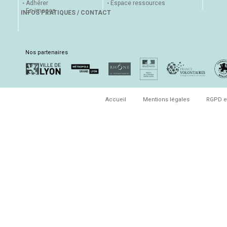
Adhérer
Espace ressources
En images
INFOS PRATIQUES / CONTACT
Nos partenaires
Accueil
Mentions légales
RGPD e