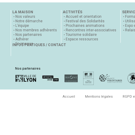
LA MAISON
ACTIVITÉS
SERVI
Nos valeurs
Accueil et orientation
Forma
Notre démarche
Festival des Solidarités
Utilis
L’équipe
Prochaines animations
Expo 
Nos membres adhérents
Rencontres inter-associatives
Relai
Nos partenaires
Tourisme solidaire
Adhérer
Espace ressources
En images
INFOS PRATIQUES / CONTACT
Nos partenaires
Accueil
Mentions légales
RGPD e