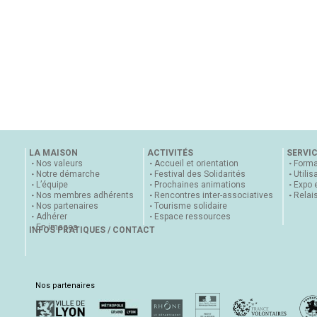
LA MAISON
ACTIVITÉS
SERVI
Nos valeurs
Accueil et orientation
Forma
Notre démarche
Festival des Solidarités
Utilis
L’équipe
Prochaines animations
Expo 
Nos membres adhérents
Rencontres inter-associatives
Relai
Nos partenaires
Tourisme solidaire
Adhérer
Espace ressources
En images
INFOS PRATIQUES / CONTACT
Nos partenaires