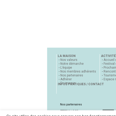
LA MAISON
ACTIVITÉ
Nos valeurs
Accueil 
Notre démarche
Festival
L’équipe
Prochai
Nos membres adhérents
Rencontr
Nos partenaires
Tourisme
Adhérer
Espace 
En images
INFOS PRATIQUES / CONTACT
Nos partenaires