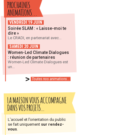
PROCHAINES
ANIMATIONS...
VENDREDI 19 JUIN
Soirée SLAM : « Laisse-moi te
dire »
Le CRADI, en partenariat avec...
SAMEDI 20 JUIN
Women-Led Climate Dialogues
: réunion de partenaires
Women-Led Climate Dialogues est
un...
Toutes nos animations...
LA MAISON VOUS ACCOMPAGNE
DANS VOS PROJETS…
L’accueil et l’orientation du public
se fait uniquement
sur rendez-
vous
.