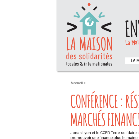
EN
La Mai
LA 
Accueil
>
CONFÉRENCE : RÉ
MARCHÉS FINANC
Jonas Lyon et le CCFD Terre-solidaire
promouvoir une finance plus humaine 