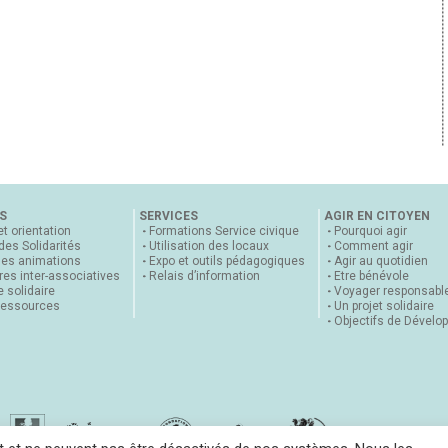
S
SERVICES
AGIR EN CITOYEN
et orientation
Formations Service civique
Pourquoi agir
 des Solidarités
Utilisation des locaux
Comment agir
nes animations
Expo et outils pédagogiques
Agir au quotidien
es inter-associatives
Relais d’information
Etre bénévole
 solidaire
Voyager responsabl
ressources
Un projet solidaire
Objectifs de Dévelo