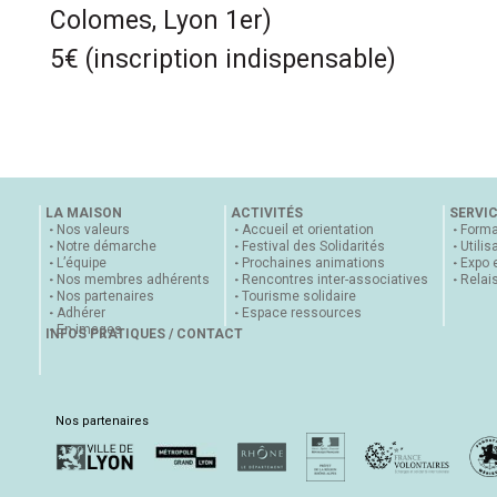
Colomes, Lyon 1er)
5€ (inscription indispensable)
LA MAISON
ACTIVITÉS
SERVI
Nos valeurs
Accueil et orientation
Forma
Notre démarche
Festival des Solidarités
Utilis
L’équipe
Prochaines animations
Expo 
Nos membres adhérents
Rencontres inter-associatives
Relai
Nos partenaires
Tourisme solidaire
Adhérer
Espace ressources
En images
INFOS PRATIQUES / CONTACT
Nos partenaires