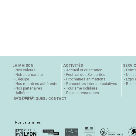
LA MAISON
ACTIVITÉS
SERVI
Nos valeurs
Accueil et orientation
Forma
Notre démarche
Festival des Solidarités
Utilis
L’équipe
Prochaines animations
Expo 
Nos membres adhérents
Rencontres inter-associatives
Relai
Nos partenaires
Tourisme solidaire
Adhérer
Espace ressources
En images
INFOS PRATIQUES / CONTACT
Nos partenaires