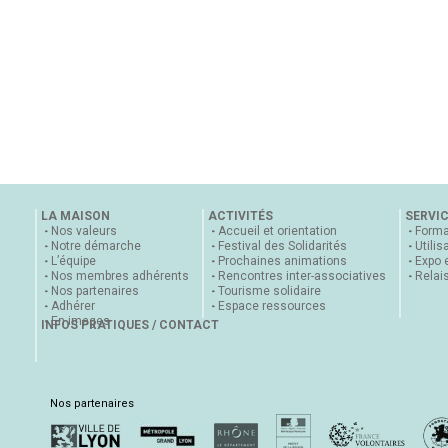
LA MAISON
ACTIVITÉS
SERVI
Nos valeurs
Accueil et orientation
Forma
Notre démarche
Festival des Solidarités
Utilis
L’équipe
Prochaines animations
Expo 
Nos membres adhérents
Rencontres inter-associatives
Relai
Nos partenaires
Tourisme solidaire
Adhérer
Espace ressources
En images
INFOS PRATIQUES / CONTACT
Nos partenaires