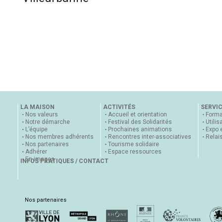
LA MAISON
ACTIVITÉS
SERVI
Nos valeurs
Accueil et orientation
Forma
Notre démarche
Festival des Solidarités
Utilis
L’équipe
Prochaines animations
Expo 
Nos membres adhérents
Rencontres inter-associatives
Relai
Nos partenaires
Tourisme solidaire
Adhérer
Espace ressources
En images
INFOS PRATIQUES / CONTACT
Nos partenaires