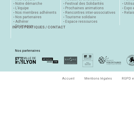
Notre démarche
Festival des Solidarités
Utilis
L’équipe
Prochaines animations
Expo 
Nos membres adhérents
Rencontres inter-associatives
Relai
Nos partenaires
Tourisme solidaire
Adhérer
Espace ressources
En images
INFOS PRATIQUES / CONTACT
Nos partenaires
Accueil
Mentions légales
RGPD e