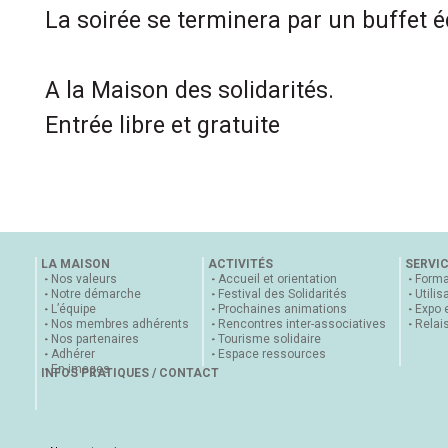
La soirée se terminera par un buffet é
A la Maison des solidarités.
Entrée libre et gratuite
LA MAISON
ACTIVITÉS
SERVI
Nos valeurs
Accueil et orientation
Forma
Notre démarche
Festival des Solidarités
Utilis
L’équipe
Prochaines animations
Expo 
Nos membres adhérents
Rencontres inter-associatives
Relai
Nos partenaires
Tourisme solidaire
Adhérer
Espace ressources
En images
INFOS PRATIQUES / CONTACT