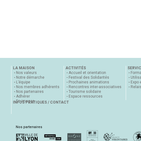
LA MAISON
ACTIVITÉS
SERVI
Nos valeurs
Accueil et orientation
Forma
Notre démarche
Festival des Solidarités
Utilis
L’équipe
Prochaines animations
Expo 
Nos membres adhérents
Rencontres inter-associatives
Relai
Nos partenaires
Tourisme solidaire
Adhérer
Espace ressources
En images
INFOS PRATIQUES / CONTACT
Nos partenaires