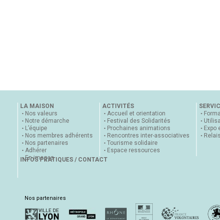
LA MAISON
ACTIVITÉS
SERVI
Nos valeurs
Accueil et orientation
Forma
Notre démarche
Festival des Solidarités
Utilis
L’équipe
Prochaines animations
Expo 
Nos membres adhérents
Rencontres inter-associatives
Relai
Nos partenaires
Tourisme solidaire
Adhérer
Espace ressources
En images
INFOS PRATIQUES / CONTACT
Nos partenaires