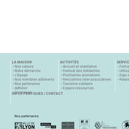
LA MAISON
ACTIVITÉS
SERVI
Nos valeurs
Accueil et orientation
Forma
Notre démarche
Festival des Solidarités
Utilis
L’équipe
Prochaines animations
Expo 
Nos membres adhérents
Rencontres inter-associatives
Relai
Nos partenaires
Tourisme solidaire
Adhérer
Espace ressources
En images
INFOS PRATIQUES / CONTACT
Nos partenaires