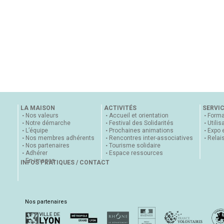
LA MAISON
ACTIVITÉS
SERVI
Nos valeurs
Accueil et orientation
Forma
Notre démarche
Festival des Solidarités
Utilis
L’équipe
Prochaines animations
Expo 
Nos membres adhérents
Rencontres inter-associatives
Relai
Nos partenaires
Tourisme solidaire
Adhérer
Espace ressources
En images
INFOS PRATIQUES / CONTACT
Nos partenaires