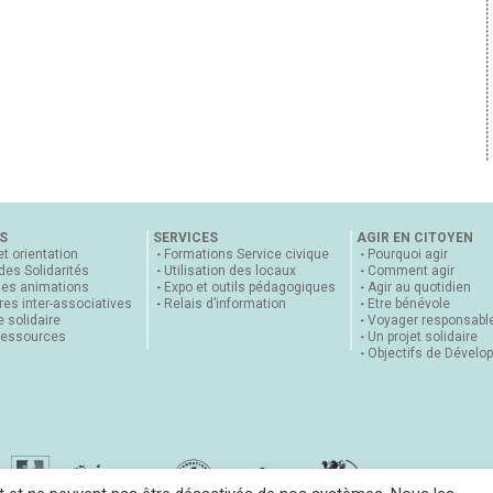
S
SERVICES
AGIR EN CITOYEN
et orientation
Formations Service civique
Pourquoi agir
 des Solidarités
Utilisation des locaux
Comment agir
nes animations
Expo et outils pédagogiques
Agir au quotidien
es inter-associatives
Relais d’information
Etre bénévole
 solidaire
Voyager responsabl
ressources
Un projet solidaire
Objectifs de Dévelo