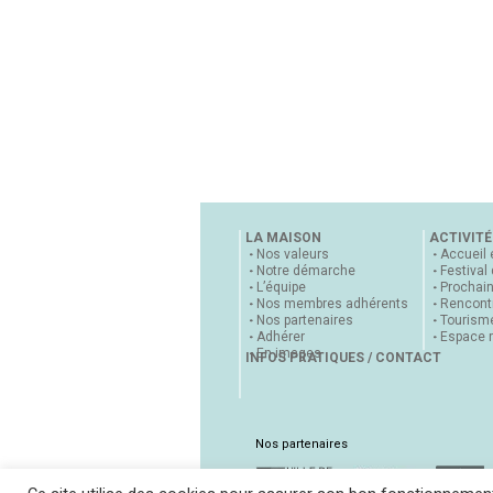
LA MAISON
ACTIVITÉ
Nos valeurs
Accueil 
Notre démarche
Festival
L’équipe
Prochai
Nos membres adhérents
Rencontr
Nos partenaires
Tourisme
Adhérer
Espace 
En images
INFOS PRATIQUES / CONTACT
Nos partenaires