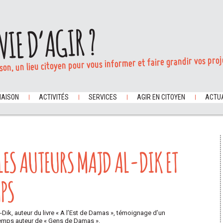
VIE D’AGIR ?
son, un lieu citoyen pour vous informer et faire grandir vos proj
MAISON
ACTIVITÉS
SERVICES
AGIR EN CITOYEN
ACTUA
LES AUTEURS MAJD AL-DIK ET
PS
Dik, auteur du livre « A l’Est de Damas », témoignage d’un
ntemps auteur de « Gens de Damas ».