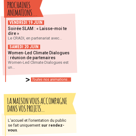
PROCHAINES
ANIMATIONS...
VENDREDI 19 JUIN
Soirée SLAM : « Laisse-moi te
dire »
Le CRADI, en partenariat avec...
SAMEDI 20 JUIN
Women-Led Climate Dialogues
: réunion de partenaires
Women-Led Climate Dialogues est
un...
Toutes nos animations...
LA MAISON VOUS ACCOMPAGNE
DANS VOS PROJETS…
L’accueil et l’orientation du public
se fait uniquement
sur rendez-
vous
.