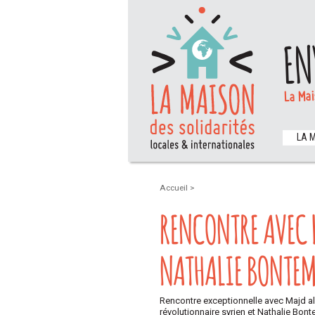
EN
La Mai
LA 
Accueil
>
RENCONTRE AVEC 
NATHALIE BONTEM
Rencontre exceptionnelle avec Majd al-
révolutionnaire syrien et Nathalie Bo