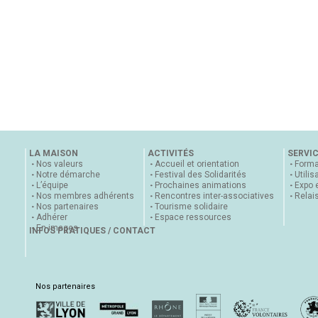
LA MAISON
ACTIVITÉS
SERVI
Nos valeurs
Accueil et orientation
Forma
Notre démarche
Festival des Solidarités
Utilis
L’équipe
Prochaines animations
Expo 
Nos membres adhérents
Rencontres inter-associatives
Relai
Nos partenaires
Tourisme solidaire
Adhérer
Espace ressources
En images
INFOS PRATIQUES / CONTACT
Nos partenaires