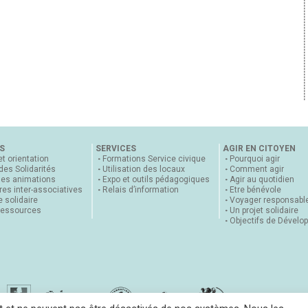
S
SERVICES
AGIR EN CITOYEN
et orientation
Formations Service civique
Pourquoi agir
 des Solidarités
Utilisation des locaux
Comment agir
nes animations
Expo et outils pédagogiques
Agir au quotidien
es inter-associatives
Relais d’information
Etre bénévole
 solidaire
Voyager responsabl
ressources
Un projet solidaire
Objectifs de Dévelo