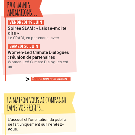
PROCHAINES
ANIMATIONS...
VENDREDI 19 JUIN
Soirée SLAM : « Laisse-moi te
dire »
Le CRADI, en partenariat avec...
SAMEDI 20 JUIN
Women-Led Climate Dialogues
: réunion de partenaires
Women-Led Climate Dialogues est
un...
Toutes nos animations...
LA MAISON VOUS ACCOMPAGNE
DANS VOS PROJETS…
L’accueil et l’orientation du public
se fait uniquement
sur rendez-
vous
.