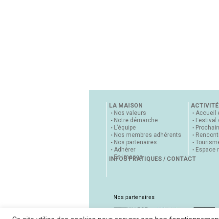
LA MAISON
ACTIVITÉ
Nos valeurs
Accueil 
Notre démarche
Festival
L’équipe
Prochai
Nos membres adhérents
Rencontr
Nos partenaires
Tourisme
Adhérer
Espace 
En images
INFOS PRATIQUES / CONTACT
Nos partenaires