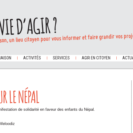
VIE D’AGIR ?
son, un lieu citoyen pour vous informer et faire grandir vos proj
MAISON
ACTIVITÉS
SERVICES
AGIR EN CITOYEN
ACTUA
UR LE NÉPAL
estation de solidarité en faveur des enfants du Népal.
 Meloodiz