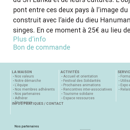
pont entre ces deux pays à l’image d
construit avec l’aide du dieu Hanuman
singes. En ce moment à 25€ au lieu de
Plus d’info
Bon de commande
LA MAISON
ACTIVITÉS
SERVI
Nos valeurs
Accueil et orientation
Forma
Notre démarche
Festival des Solidarités
Utilis
L’équipe
Prochaines animations
Expo 
Nos membres adhérents
Rencontres inter-associatives
Relai
Nos partenaires
Tourisme solidaire
Adhérer
Espace ressources
En images
INFOS PRATIQUES / CONTACT
Nos partenaires