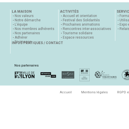
LA MAISON
ACTIVITÉS
SERVI
Nos valeurs
Accueil et orientation
Forma
Notre démarche
Festival des Solidarités
Utilis
L’équipe
Prochaines animations
Expo 
Nos membres adhérents
Rencontres inter-associatives
Relai
Nos partenaires
Tourisme solidaire
Adhérer
Espace ressources
En images
INFOS PRATIQUES / CONTACT
Nos partenaires
Accueil
Mentions légales
RGPD e