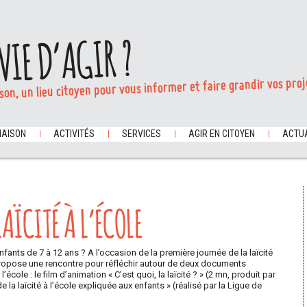
VIE D’AGIR ?
son, un lieu citoyen pour vous informer et faire grandir vos proj
MAISON
ACTIVITÉS
SERVICES
AGIR EN CITOYEN
ACTUA
AÏCITÉ À L’ÉCOLE
nfants de 7 à 12 ans ? A l’occasion de la première journée de la laïcité
propose une rencontre pour réfléchir autour de deux documents
l’école : le film d’animation « C’est quoi, la laïcité ? » (2 mn, produit par
 la laïcité à l’école expliquée aux enfants » (réalisé par la Ligue de