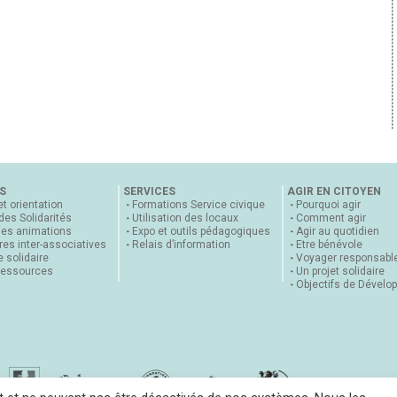
S
SERVICES
AGIR EN CITOYEN
et orientation
Formations Service civique
Pourquoi agir
 des Solidarités
Utilisation des locaux
Comment agir
nes animations
Expo et outils pédagogiques
Agir au quotidien
es inter-associatives
Relais d’information
Etre bénévole
 solidaire
Voyager responsabl
ressources
Un projet solidaire
Objectifs de Dévelo