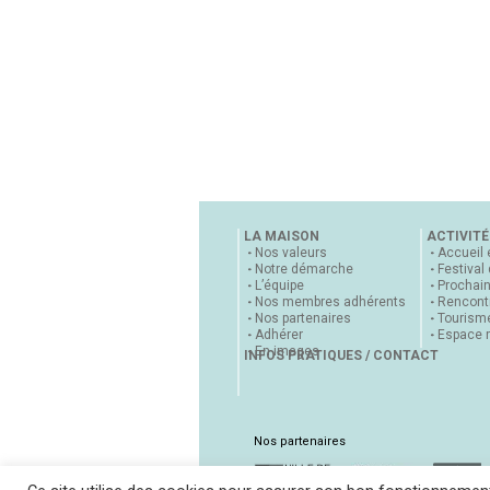
LA MAISON
ACTIVITÉ
Nos valeurs
Accueil 
Notre démarche
Festival
L’équipe
Prochai
Nos membres adhérents
Rencontr
Nos partenaires
Tourisme
Adhérer
Espace 
En images
INFOS PRATIQUES / CONTACT
Nos partenaires