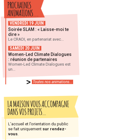
PROCHAINES
ANIMATIONS...
VENDREDI 19 JUIN
Soirée SLAM : « Laisse-moi te
dire »
Le CRADI, en partenariat avec...
SAMEDI 20 JUIN
Women-Led Climate Dialogues
: réunion de partenaires
Women-Led Climate Dialogues est
un...
Toutes nos animations...
LA MAISON VOUS ACCOMPAGNE
DANS VOS PROJETS…
L’accueil et l’orientation du public
se fait uniquement
sur rendez-
vous
.