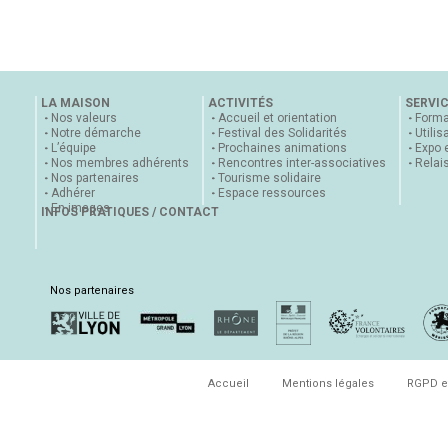
LA MAISON
ACTIVITÉS
SERVI
Nos valeurs
Accueil et orientation
Forma
Notre démarche
Festival des Solidarités
Utilis
L’équipe
Prochaines animations
Expo 
Nos membres adhérents
Rencontres inter-associatives
Relai
Nos partenaires
Tourisme solidaire
Adhérer
Espace ressources
En images
INFOS PRATIQUES / CONTACT
Nos partenaires
Accueil
Mentions légales
RGPD e