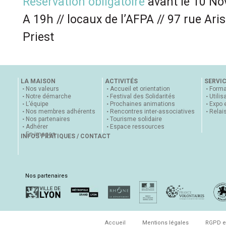
Réservation obligatoir
e
avant le 10 N
A 19h // locaux de l’AFPA // 97 rue Aris
Priest
LA MAISON
ACTIVITÉS
SERVI
Nos valeurs
Accueil et orientation
Forma
Notre démarche
Festival des Solidarités
Utilis
L’équipe
Prochaines animations
Expo 
Nos membres adhérents
Rencontres inter-associatives
Relai
Nos partenaires
Tourisme solidaire
Adhérer
Espace ressources
En images
INFOS PRATIQUES / CONTACT
Nos partenaires
Accueil
Mentions légales
RGPD e