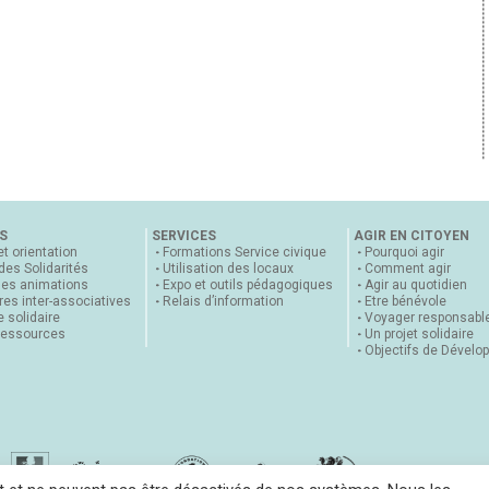
S
SERVICES
AGIR EN CITOYEN
et orientation
Formations Service civique
Pourquoi agir
 des Solidarités
Utilisation des locaux
Comment agir
nes animations
Expo et outils pédagogiques
Agir au quotidien
es inter-associatives
Relais d’information
Etre bénévole
 solidaire
Voyager responsabl
ressources
Un projet solidaire
Objectifs de Dévelo