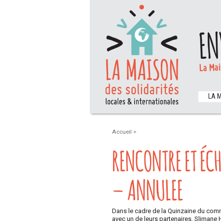
EN
La Mai
LA 
Accueil
>
RENCONTRE ET ÉC
– ANNULEE
Dans le cadre de la Quinzaine du com
avec un de leurs partenaires, Sliman