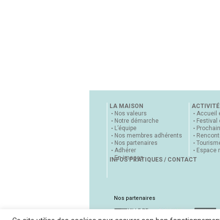
LA MAISON
ACTIVITÉ
Nos valeurs
Accueil 
Notre démarche
Festival
L’équipe
Prochai
Nos membres adhérents
Rencontr
Nos partenaires
Tourisme
Adhérer
Espace 
En images
INFOS PRATIQUES / CONTACT
Nos partenaires