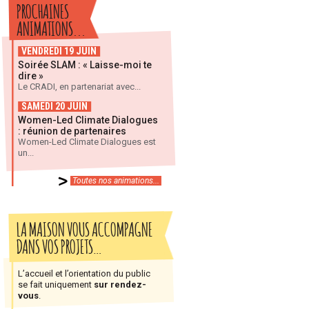
PROCHAINES
ANIMATIONS...
VENDREDI 19 JUIN
Soirée SLAM : « Laisse-moi te
dire »
Le CRADI, en partenariat avec...
SAMEDI 20 JUIN
Women-Led Climate Dialogues
: réunion de partenaires
Women-Led Climate Dialogues est
un...
Toutes nos animations...
LA MAISON VOUS ACCOMPAGNE
DANS VOS PROJETS…
L’accueil et l’orientation du public
se fait uniquement
sur rendez-
vous
.