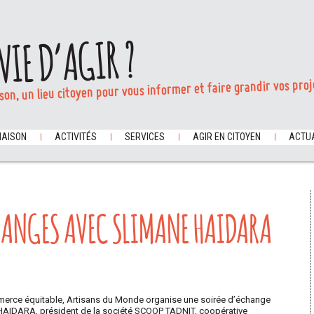
VIE D’AGIR ?
son, un lieu citoyen pour vous informer et faire grandir vos proj
MAISON
ACTIVITÉS
SERVICES
AGIR EN CITOYEN
ACTUA
HANGES AVEC SLIMANE HAIDARA
merce équitable, Artisans du Monde organise une soirée d’échange
e HAIDARA, président de la société SCOOP TADNIT, coopérative