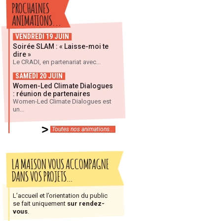
PROCHAINES
ANIMATIONS...
VENDREDI 19 JUIN
Soirée SLAM : « Laisse-moi te
dire »
Le CRADI, en partenariat avec...
SAMEDI 20 JUIN
Women-Led Climate Dialogues
: réunion de partenaires
Women-Led Climate Dialogues est
un...
Toutes nos animations...
LA MAISON VOUS ACCOMPAGNE
DANS VOS PROJETS…
L’accueil et l’orientation du public
se fait uniquement
sur rendez-
vous
.