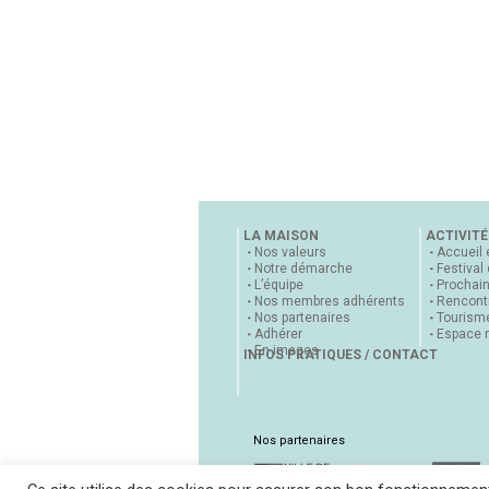
LA MAISON
ACTIVITÉ
Nos valeurs
Accueil 
Notre démarche
Festival
L’équipe
Prochai
Nos membres adhérents
Rencontr
Nos partenaires
Tourisme
Adhérer
Espace 
En images
INFOS PRATIQUES / CONTACT
Nos partenaires