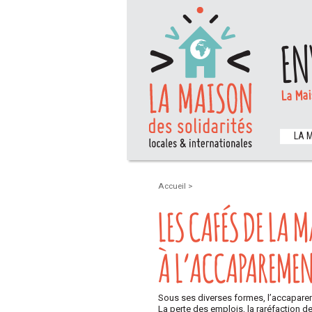
EN
La Mai
LA 
Accueil
>
LES CAFÉS DE LA 
À L’ACCAPAREMEN
Sous ses diverses formes, l’accapare
La perte des emplois, la raréfaction de 