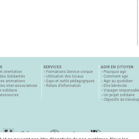
S
SERVICES
AGIR EN CITOYEN
et orientation
Formations Service civique
Pourquoi agir
 des Solidarités
Utilisation des locaux
Comment agir
nes animations
Expo et outils pédagogiques
Agir au quotidien
es inter-associatives
Relais d’information
Etre bénévole
 solidaire
Voyager responsabl
ressources
Un projet solidaire
Objectifs de Dévelo