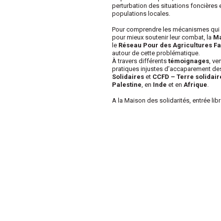
perturbation des situations foncièr
populations locales.
Pour comprendre les mécanismes qui dé
pour mieux soutenir leur combat, la
Ma
le
Réseau Pour des Agricultures F
autour de cette problématique.
À travers différents
témoignages
, ve
pratiques injustes d’accaparement des
Solidaires
et
CCFD – Terre solidair
Palestine
, en
Inde
et en
Afrique
.
A la Maison des solidarités, entrée lib