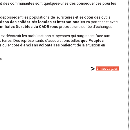
es et des communautés sont quelques-unes des conséquences pour les
possèdent les populations de leurs terres et se doter des outils
ison des solidarités locales et internationales
en partenariat avec
amiliales Durables du CADR
vous propose une soirée d’échanges
nez découvrir les mobilisations citoyennes qui surgissent face aux
 terres. Des représentants d’associations telles
que Peuples
e
ou encore
d’anciens volontaires
parleront de la situation en
re
En savoir plus