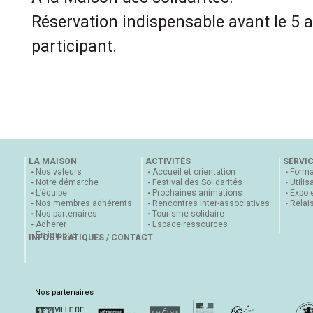
Réservation indispensable avant le 5 av
participant.
LA MAISON
ACTIVITÉS
SERVI
Nos valeurs
Accueil et orientation
Forma
Notre démarche
Festival des Solidarités
Utilis
L’équipe
Prochaines animations
Expo 
Nos membres adhérents
Rencontres inter-associatives
Relai
Nos partenaires
Tourisme solidaire
Adhérer
Espace ressources
En images
INFOS PRATIQUES / CONTACT
Nos partenaires