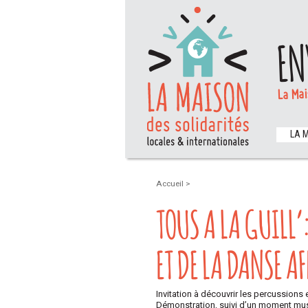
EN
La Mai
LA 
Accueil
>
TOUS A LA GUILL’
ET DE LA DANSE A
Invitation à découvrir les percussions e
Démonstration, suivi d’un moment musi