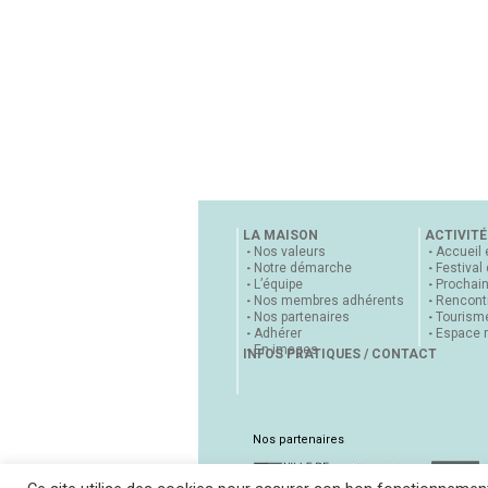
LA MAISON
ACTIVITÉ
Nos valeurs
Accueil 
Notre démarche
Festival
L’équipe
Prochai
Nos membres adhérents
Rencontr
Nos partenaires
Tourisme
Adhérer
Espace 
En images
INFOS PRATIQUES / CONTACT
Nos partenaires