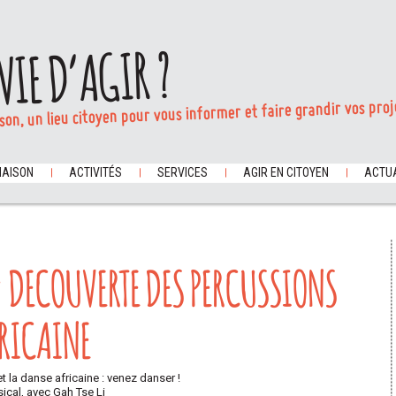
VIE D’AGIR ?
son, un lieu citoyen pour vous informer et faire grandir vos proj
MAISON
ACTIVITÉS
SERVICES
AGIR EN CITOYEN
ACTUA
: DECOUVERTE DES PERCUSSIONS
FRICAINE
t la danse africaine : venez danser !
cal, avec Gah Tse Li