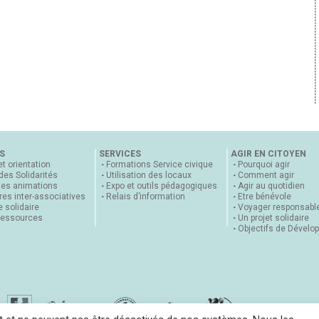
S
SERVICES
AGIR EN CITOYEN
et orientation
Formations Service civique
Pourquoi agir
 des Solidarités
Utilisation des locaux
Comment agir
nes animations
Expo et outils pédagogiques
Agir au quotidien
es inter-associatives
Relais d’information
Etre bénévole
 solidaire
Voyager responsabl
ressources
Un projet solidaire
Objectifs de Dévelo