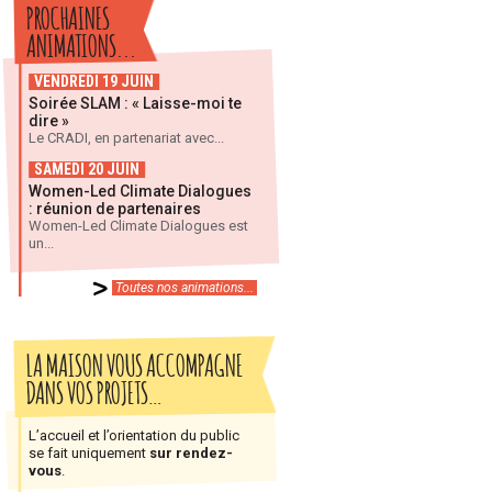
PROCHAINES
ANIMATIONS...
VENDREDI 19 JUIN
Soirée SLAM : « Laisse-moi te
dire »
Le CRADI, en partenariat avec...
SAMEDI 20 JUIN
Women-Led Climate Dialogues
: réunion de partenaires
Women-Led Climate Dialogues est
un...
Toutes nos animations...
LA MAISON VOUS ACCOMPAGNE
DANS VOS PROJETS…
L’accueil et l’orientation du public
se fait uniquement
sur rendez-
vous
.