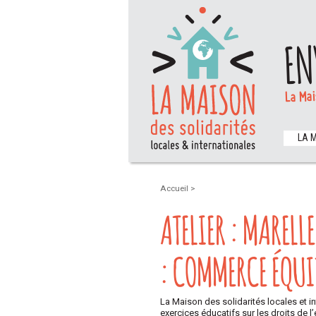
EN
La Mai
LA 
Accueil
>
ATELIER : MARELL
: COMMERCE ÉQUIT
La Maison des solidarités locales et int
exercices éducatifs sur les droits de l