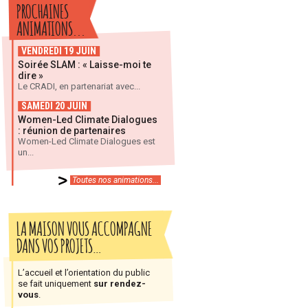
PROCHAINES
ANIMATIONS...
VENDREDI 19 JUIN
Soirée SLAM : « Laisse-moi te
dire »
Le CRADI, en partenariat avec...
SAMEDI 20 JUIN
Women-Led Climate Dialogues
: réunion de partenaires
Women-Led Climate Dialogues est
un...
Toutes nos animations...
LA MAISON VOUS ACCOMPAGNE
DANS VOS PROJETS…
L’accueil et l’orientation du public
se fait uniquement
sur rendez-
vous
.