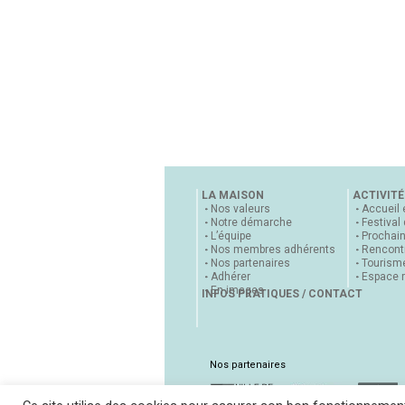
LA MAISON
ACTIVITÉ
Nos valeurs
Accueil 
Notre démarche
Festival
L’équipe
Prochai
Nos membres adhérents
Rencontr
Nos partenaires
Tourisme
Adhérer
Espace 
En images
INFOS PRATIQUES / CONTACT
Nos partenaires