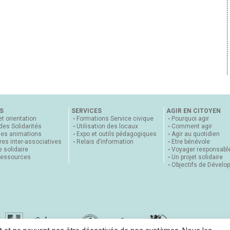
S
SERVICES
AGIR EN CITOYEN
et orientation
Formations Service civique
Pourquoi agir
 des Solidarités
Utilisation des locaux
Comment agir
nes animations
Expo et outils pédagogiques
Agir au quotidien
es inter-associatives
Relais d’information
Etre bénévole
 solidaire
Voyager responsabl
ressources
Un projet solidaire
Objectifs de Dévelo