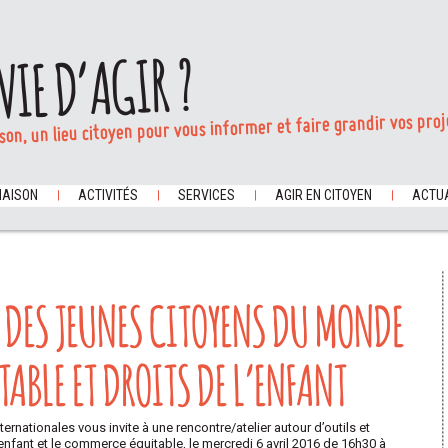
VIE D’AGIR ?
son, un lieu citoyen pour vous informer et faire grandir vos proj
MAISON
ACTIVITÉS
SERVICES
AGIR EN CITOYEN
ACTUA
E DES JEUNES CITOYENS DU MONDE
ABLE ET DROITS DE L’ENFANT
ernationales vous invite à une rencontre/atelier autour d’outils et
’enfant et le commerce équitable, le mercredi 6 avril 2016 de 16h30 à