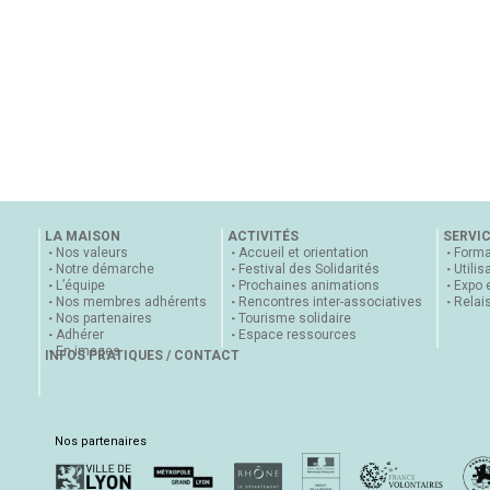
LA MAISON
ACTIVITÉS
SERVI
Nos valeurs
Accueil et orientation
Forma
Notre démarche
Festival des Solidarités
Utilis
L’équipe
Prochaines animations
Expo 
Nos membres adhérents
Rencontres inter-associatives
Relai
Nos partenaires
Tourisme solidaire
Adhérer
Espace ressources
En images
INFOS PRATIQUES / CONTACT
Nos partenaires