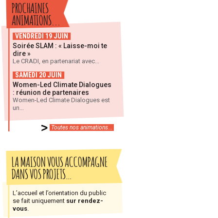
PROCHAINES
ANIMATIONS...
VENDREDI 19 JUIN
Soirée SLAM : « Laisse-moi te
dire »
Le CRADI, en partenariat avec...
SAMEDI 20 JUIN
Women-Led Climate Dialogues
: réunion de partenaires
Women-Led Climate Dialogues est
un...
Toutes nos animations...
LA MAISON VOUS ACCOMPAGNE
DANS VOS PROJETS…
L’accueil et l’orientation du public
se fait uniquement
sur rendez-
vous
.