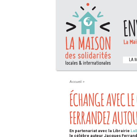
EN
La Mai
LA 
Accueil
>
ÉCHANGE AVEC LE
FERRANDEZ AUTOU
En partenariat avec la Librairie
La
le célèbre auteur Jacques Ferran