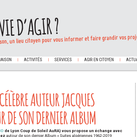
VIE D’AGIR ?
son, un lieu citoyen pour vous informer et faire grandir vos proj
MAISON
ACTIVITÉS
SERVICES
AGIR EN CITOYEN
ACTUA
 CÉLÈBRE AUTEUR JACQUES
R DE SON DERNIER ALBUM
BD
de Lyon Coup de Soleil AuRA) vous propose un échange avec
dez
autour de son dernier Album « Suites algériennes 1962-2019