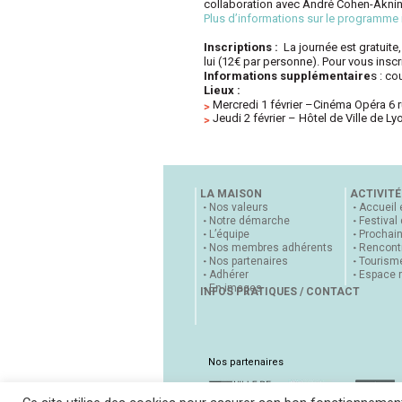
collaboration avec André Cohen-Aknin, 
Plus d’informations sur le programme 
Inscriptions :
La journée est gratuite,
lui (12€ par personne). Pour vous inscr
Informations supplémentaire
s : c
Lieux :
Mercredi 1 février –
Cinéma Opéra 6 r
Jeudi 2 février
–
Hôtel de Ville de Ly
LA MAISON
ACTIVITÉ
Nos valeurs
Accueil 
Notre démarche
Festival
L’équipe
Prochai
Nos membres adhérents
Rencontr
Nos partenaires
Tourisme
Adhérer
Espace 
En images
INFOS PRATIQUES / CONTACT
Nos partenaires