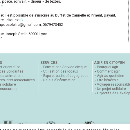
poète, écrivain, « diseur » de textes.
ici
 et il est possible de s’inscrire au buffet de Cannelle et Piment, payant,
ire , cliquez
ICI
.
oupdesoleilra@gmail.com, 0679470452
ue Joseph Serlin 69001 Lyon
on
S
SERVICES
AGIR EN CITOYEN
et orientation
Formations Service civique
Pourquoi agir
 des Solidarités
Utilisation des locaux
Comment agir
nes animations
Expo et outils pédagogiques
Agir au quotidien
es inter-associatives
Relais d’information
Etre bénévole
 solidaire
Voyager responsabl
ressources
Un projet solidaire
Objectifs de Dévelo