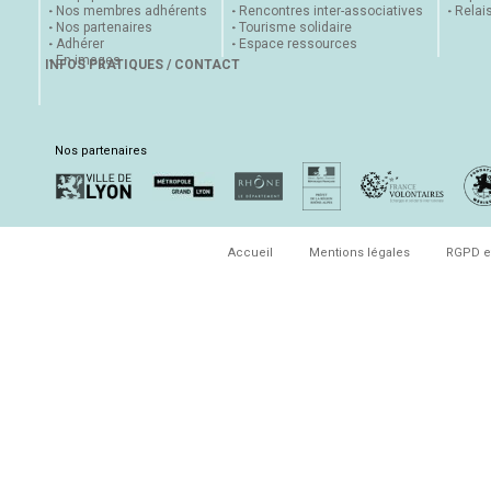
Nos membres adhérents
Rencontres inter-associatives
Relai
Nos partenaires
Tourisme solidaire
Adhérer
Espace ressources
En images
INFOS PRATIQUES / CONTACT
Nos partenaires
Accueil
Mentions légales
RGPD e