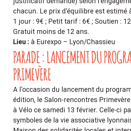
justificatif demandé) selon l’engageme
chacun. Le prix d’équilibre est estimé 
1 jour : 9
€
; Petit tarif : 6
€
; Soutien : 12
Gratuit moins de 12 ans.
Lieu
:
à Eurexpo – Lyon/Chassieu
PARADE : LANCEMENT DU PROGR
PRIMEVÈRE
A l’occasion du lancement du progr
édition, le Salon-rencontres Primevèr
à Vélo ce samedi 13 février. Celle-ci p
symboles de la vie associative lyonnai
Maison des solidarités locales et inter