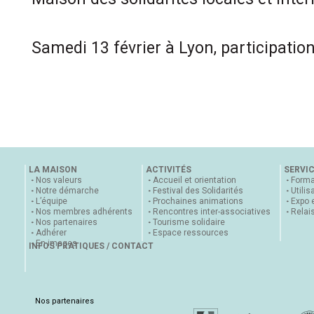
Samedi 13 février à Lyon, participation
LA MAISON
ACTIVITÉS
SERVI
Nos valeurs
Accueil et orientation
Forma
Notre démarche
Festival des Solidarités
Utilis
L’équipe
Prochaines animations
Expo 
Nos membres adhérents
Rencontres inter-associatives
Relai
Nos partenaires
Tourisme solidaire
Adhérer
Espace ressources
En images
INFOS PRATIQUES / CONTACT
Nos partenaires