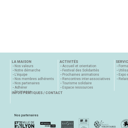
LA MAISON
ACTIVITÉS
SERVI
Nos valeurs
Accueil et orientation
Forma
Notre démarche
Festival des Solidarités
Utilis
L’équipe
Prochaines animations
Expo 
Nos membres adhérents
Rencontres inter-associatives
Relai
Nos partenaires
Tourisme solidaire
Adhérer
Espace ressources
En images
INFOS PRATIQUES / CONTACT
Nos partenaires