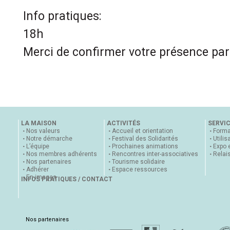
Info pratiques:
18h
Merci de confirmer votre présence pa
LA MAISON
ACTIVITÉS
SERVI
Nos valeurs
Accueil et orientation
Forma
Notre démarche
Festival des Solidarités
Utilis
L’équipe
Prochaines animations
Expo 
Nos membres adhérents
Rencontres inter-associatives
Relai
Nos partenaires
Tourisme solidaire
Adhérer
Espace ressources
En images
INFOS PRATIQUES / CONTACT
Nos partenaires