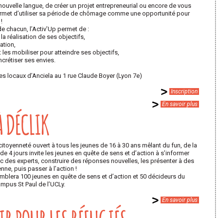
ouvelle langue, de créer un projet entrepreneurial ou encore de vous
p permet d’utiliser sa période de chômage comme une opportunité pour
!
e chacun, l’Activ’Up permet de :
a réalisation de ses objectifs,
ation,
les mobiliser pour atteindre ses objectifs,
crétiser ses envies.
es locaux d’Anciela au 1 rue Claude Boyer (Lyon 7e)
Inscription
En savoir plus
À DÉCLIK
a citoyenneté ouvert à tous les jeunes de 16 à 30 ans mêlant du fun, de la
 de 4 jours invite les jeunes en quête de sens et d’action à s’informer
c des experts, construire des réponses nouvelles, les présenter à des
ne, puis passer à l’action !
emblera 100 jeunes en quête de sens et d’action et 50 décideurs du
 Campus St Paul de l’UCLy.
En savoir plus