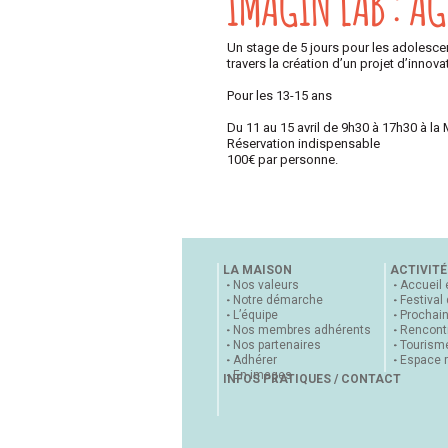
IMAGIN’LAB : AGI
Un stage de 5 jours pour les adolescent
travers la création d’un projet d’innov
Pour les 13-15 ans
Du 11 au 15 avril de 9h30 à 17h30 à la
Réservation indispensable
100€ par personne.
LA MAISON
ACTIVITÉ
Nos valeurs
Accueil 
Notre démarche
Festival
L’équipe
Prochai
Nos membres adhérents
Rencontr
Nos partenaires
Tourisme
Adhérer
Espace 
En images
INFOS PRATIQUES / CONTACT