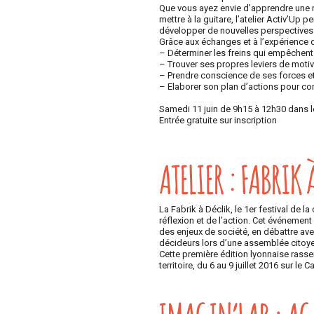
Que vous ayez envie d’apprendre une n
mettre à la guitare, l’atelier Activ’U
développer de nouvelles perspectives 
Grâce aux échanges et à l’expérience d
– Déterminer les freins qui empêchent l
– Trouver ses propres leviers de motiv
– Prendre conscience de ses forces et 
– Elaborer son plan d’actions pour con
Samedi 11 juin de 9h15 à 12h30 dans l
Entrée gratuite sur inscription
ATELIER : FABRIK 
La Fabrik à Déclik, le 1er festival de l
réflexion et de l’action. Cet événement
des enjeux de société, en débattre ave
décideurs lors d’une assemblée citoyen
Cette première édition lyonnaise rass
territoire, du 6 au 9 juillet 2016 sur le