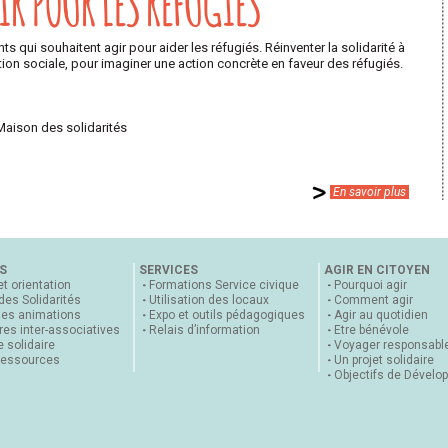
R POUR LES RÉFUGIÉS
s qui souhaitent agir pour aider les réfugiés. Réinventer la solidarité à
ation sociale, pour imaginer une action concrète en faveur des réfugiés.
 Maison des solidarités
En savoir plus
S
SERVICES
AGIR EN CITOYEN
et orientation
Formations Service civique
Pourquoi agir
 des Solidarités
Utilisation des locaux
Comment agir
nes animations
Expo et outils pédagogiques
Agir au quotidien
es inter-associatives
Relais d’information
Etre bénévole
 solidaire
Voyager responsabl
ressources
Un projet solidaire
Objectifs de Dévelo