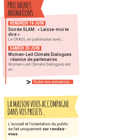
PROCHAINES
ANIMATIONS...
VENDREDI 19 JUIN
Soirée SLAM : « Laisse-moi te
dire »
Le CRADI, en partenariat avec...
SAMEDI 20 JUIN
Women-Led Climate Dialogues
: réunion de partenaires
Women-Led Climate Dialogues est
un...
Toutes nos animations...
LA MAISON VOUS ACCOMPAGNE
DANS VOS PROJETS…
L’accueil et l’orientation du public
se fait uniquement
sur rendez-
vous
.