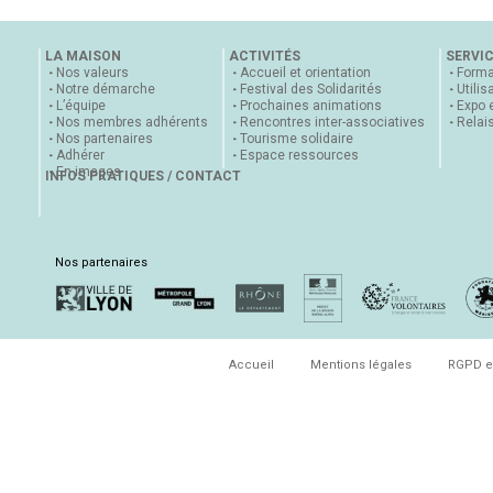
LA MAISON
ACTIVITÉS
SERVI
Nos valeurs
Accueil et orientation
Forma
Notre démarche
Festival des Solidarités
Utilis
L’équipe
Prochaines animations
Expo 
Nos membres adhérents
Rencontres inter-associatives
Relai
Nos partenaires
Tourisme solidaire
Adhérer
Espace ressources
En images
INFOS PRATIQUES / CONTACT
Nos partenaires
Accueil
Mentions légales
RGPD e