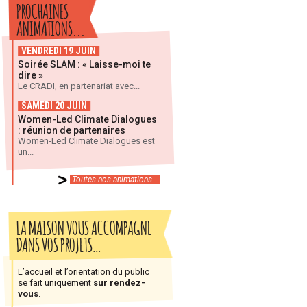
PROCHAINES
ANIMATIONS...
VENDREDI 19 JUIN
Soirée SLAM : « Laisse-moi te
dire »
Le CRADI, en partenariat avec...
SAMEDI 20 JUIN
Women-Led Climate Dialogues
: réunion de partenaires
Women-Led Climate Dialogues est
un...
Toutes nos animations...
LA MAISON VOUS ACCOMPAGNE
DANS VOS PROJETS…
L’accueil et l’orientation du public
se fait uniquement
sur rendez-
vous
.