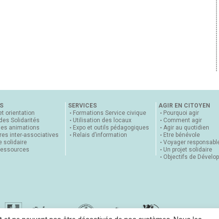
S
SERVICES
AGIR EN CITOYEN
et orientation
Formations Service civique
Pourquoi agir
 des Solidarités
Utilisation des locaux
Comment agir
nes animations
Expo et outils pédagogiques
Agir au quotidien
es inter-associatives
Relais d’information
Etre bénévole
 solidaire
Voyager responsabl
ressources
Un projet solidaire
Objectifs de Dévelo