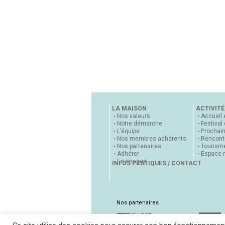
LA MAISON
ACTIVITÉ
Nos valeurs
Accueil 
Notre démarche
Festival
L’équipe
Prochai
Nos membres adhérents
Rencontr
Nos partenaires
Tourisme
Adhérer
Espace 
En images
INFOS PRATIQUES / CONTACT
Nos partenaires