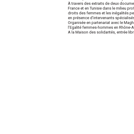
À travers des extraits de deux documen
France et en Tunisie dans le milieu pr
droits des femmes et les inégalités pe
en présence d’intervenants spécialisés 
Organisée en partenariat avec le Magh
l’Egalité femmes-hommes en Rhône-A
A la Maison des solidarités, entrée lib