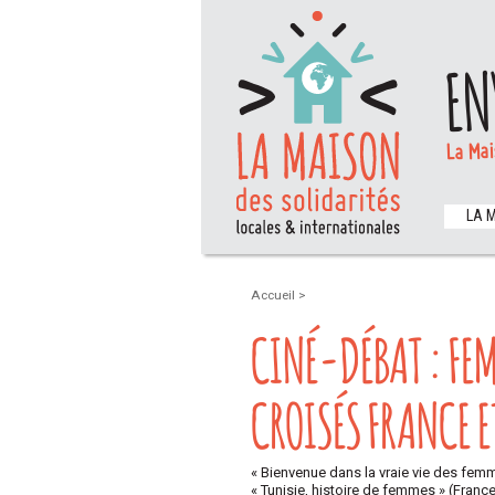
EN
La Mai
LA 
Accueil
>
CINÉ-DÉBAT : FE
CROISÉS FRANCE E
« Bienvenue dans la vraie vie des femm
« Tunisie, histoire de femmes » (Franc