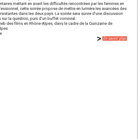
taires mettant en avant les difficultés rencontrées par les femmes en
ofessionnel, cette soirée propose de mettre en lumière les avancées des
rsistantes dans les deux pays. La soirée sera suivie d’une discussion
sur la question, puis d’un buffet convivial.
reb des films en Rhône-Alpes, dans le cadre de la Quinzaine de
lpes
re
En savoir plus