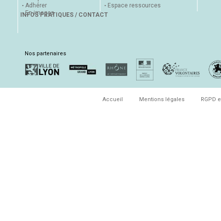
Adhérer
Espace ressources
En images
INFOS PRATIQUES / CONTACT
Nos partenaires
Accueil
Mentions légales
RGPD e