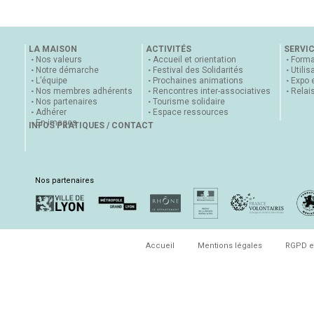
LA MAISON
ACTIVITÉS
SERVI
Nos valeurs
Accueil et orientation
Forma
Notre démarche
Festival des Solidarités
Utilis
L’équipe
Prochaines animations
Expo 
Nos membres adhérents
Rencontres inter-associatives
Relai
Nos partenaires
Tourisme solidaire
Adhérer
Espace ressources
En images
INFOS PRATIQUES / CONTACT
Nos partenaires
Accueil
Mentions légales
RGPD e