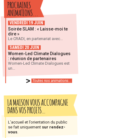
PROCHAINES
ANIMATIONS...
VENDREDI 19 JUIN
Soirée SLAM : « Laisse-moi te
dire »
Le CRADI, en partenariat avec...
SAMEDI 20 JUIN
Women-Led Climate Dialogues
: réunion de partenaires
Women-Led Climate Dialogues est
un...
Toutes nos animations...
LA MAISON VOUS ACCOMPAGNE
DANS VOS PROJETS…
L’accueil et l’orientation du public
se fait uniquement
sur rendez-
vous
.