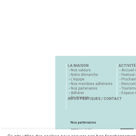
LA MAISON
ACTIVITÉ
Nos valeurs
Accueil 
Notre démarche
Festival
L’équipe
Prochai
Nos membres adhérents
Rencontr
Nos partenaires
Tourisme
Adhérer
Espace 
En images
INFOS PRATIQUES / CONTACT
Nos partenaires