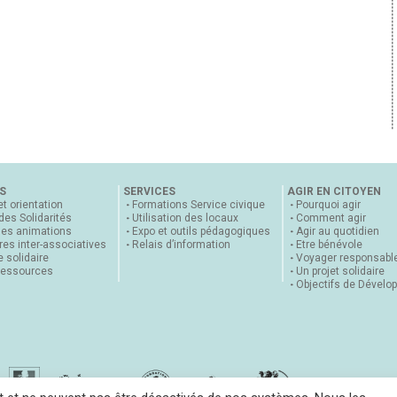
S
SERVICES
AGIR EN CITOYEN
et orientation
Formations Service civique
Pourquoi agir
 des Solidarités
Utilisation des locaux
Comment agir
nes animations
Expo et outils pédagogiques
Agir au quotidien
es inter-associatives
Relais d’information
Etre bénévole
 solidaire
Voyager responsabl
ressources
Un projet solidaire
Objectifs de Dévelo