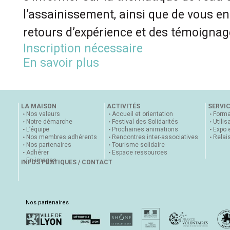
l’assainissement, ainsi que de vous en
retours d’expérience et des témoignag
Inscription nécessaire
En savoir plus
LA MAISON
ACTIVITÉS
SERVI
Nos valeurs
Accueil et orientation
Forma
Notre démarche
Festival des Solidarités
Utilis
L’équipe
Prochaines animations
Expo 
Nos membres adhérents
Rencontres inter-associatives
Relai
Nos partenaires
Tourisme solidaire
Adhérer
Espace ressources
En images
INFOS PRATIQUES / CONTACT
Nos partenaires