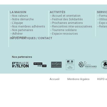
LA MAISON
ACTIVITÉS
SERVI
Nos valeurs
Accueil et orientation
Forma
Notre démarche
Festival des Solidarités
Utilis
L’équipe
Prochaines animations
Expo 
Nos membres adhérents
Rencontres inter-associatives
Relai
Nos partenaires
Tourisme solidaire
Adhérer
Espace ressources
En images
INFOS PRATIQUES / CONTACT
Nos partenaires
Accueil
Mentions légales
RGPD e