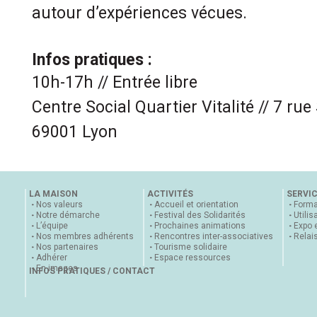
autour d’expériences vécues.
Infos pratiques :
10h-17h // Entrée libre
Centre Social Quartier Vitalité // 7 ru
69001 Lyon
LA MAISON
ACTIVITÉS
SERVI
Nos valeurs
Accueil et orientation
Forma
Notre démarche
Festival des Solidarités
Utilis
L’équipe
Prochaines animations
Expo 
Nos membres adhérents
Rencontres inter-associatives
Relai
Nos partenaires
Tourisme solidaire
Adhérer
Espace ressources
En images
INFOS PRATIQUES / CONTACT