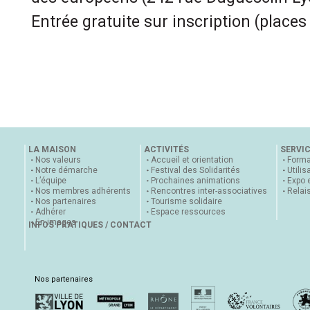
Entrée gratuite sur inscription (places
LA MAISON
ACTIVITÉS
SERVI
Nos valeurs
Accueil et orientation
Forma
Notre démarche
Festival des Solidarités
Utilis
L’équipe
Prochaines animations
Expo 
Nos membres adhérents
Rencontres inter-associatives
Relai
Nos partenaires
Tourisme solidaire
Adhérer
Espace ressources
En images
INFOS PRATIQUES / CONTACT
Nos partenaires